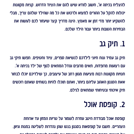
להצליח בכיתה א', חשוב לוודא שיש להם את הציוד הדרוש. קניות מקוונות
יכולות להקל על ההורים למצוא ולרכוש את כל מה שהילד שלהם צריך, מבלי
להשקיע יותר מדי זמן או מאמץ. הינה מדריך קצר שיעזור לכם לעשות את
הבחירות הטובות ביותר עבור הילד שלכם.
1. תיק גב
תיק גב עמיד ונוח חיוני לילדכם לנשיאת ספרים, ציוד וחטיפים. חפשו תיקי גב
עם רצועות מרופדות, תאים מרובים וגודל המתאים לגוף של ילד בכיתה א'.
חנויות מקוונות רבות מציעות מגוון רחב של עיצובים, כך שילדיכם יוכלו לבחור
אאת הסגנון האהוב עליהם ביותר, ואתם תוכלו להיות בטוחים שאתם רוכשים
תיק איכותי ובטיחותי שמתאים לגילם.
2. קופסת אוכל
קופסת אוכל מבודדת היטב עוזרת לשמור על טריות המזון עד ארוחת
הצהריים. חשבו על קופסאות בסגנון בנטו שהן נהדרות לשליטה במנות וגיוון.