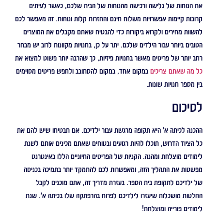
את הנוחות של גלישה ורכישה מהנוחות של הבית שלכם, כאשר לעיתים
קרובות קיימות אפשרויות משלוח חינם והחזרות קלות ונוחות. זה מאפשר לכם
להשוות מחירים ולקרוא ביקורות כדי להבטיח שאתם מקבלים את המוצרים
הטובים ביותר עבור הילדים שלכם. יתר על כן, בחנויות מקוונות לרוב יש מבחר
רחב יותר של פריטים מאשר בחנויות פיזיות, כך שהרבה יותר פשוט למצוא את
כל מה שאתם צריכים
במקום אחד, במקום להסתובב ולחפש פריטים מסוימים
בין מספר חנויות שונות.
לסיכום
ההכנה לכיתה א' היא תקופה מרגשת עבור ילדיכם. אם תבטיחו שיש להם את
כל הציוד הדרוש, תוכלו להיות רגועים ובטוחים שאתם מכינים אותם לשנת
לימודים מוצלחת ומהנה. הקניות של הפריטים החיוניים הללו באינטרנט
מפשטות את התהליך הזה, ומאפשרות לכם להתמקד יותר בתמיכה בכניסה
של ילדיכם לתקופת בית הספר. בעזרת מדריך זה, אתם מוכנים לקבל
החלטות מושכלות שיעזרו לילדיכם לפרוח בהרפתקה שלו בכיתה א'. שנת
לימודים פורייה ומוצלחת!