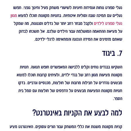
נעלי ספורט נוחות ועמידות חיוניות לשיעורי משחק פעיל וחינוך גופני. חפשו
נעליים עם תמיכה טובה וסוליות איכותיות. בחנויות מקוונות תוכלו למצוא
מגוון
נעלי ספורט לילדים
ולקבל מבחר רחב יותר של גדלים וסגנונות, מה שמקל
על מציאת ההתאמה המושלמת עבור הילדים שלכם. אל תשכחו לבדוק
שאתם מזמינים את המידה הנכונה והמתאימה לרגלי ילדיכם.
7. ביגוד
השקיעו בבגדים נוחים וקלים ללבישה המאפשרים חופש תנועה. חנויות
מקוונות מציעות מגוון רחב של בגדי ילדים, ולעיתים קרובות תוכלו למצוא
מבצעים נהדרים על חבילות מרובות של חולצות, מכנסיים וגרביים. בדקו
חנויות מקוונות המציעות מבצעים על הדפסים של חולצות עם סמל בית
הספר.
למה לבצע את הקניות באינטרנט?
קניות מקוונות משנות את כללי המשחק עבור הורים עסוקים. האינטרנט מציע