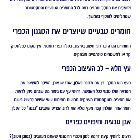
ויזואלית את החלל ונותנים במה לכל החומרים הטבעיים והטקסטורות
שמחליטים להוסיף בהמשך.
חומרים טבעיים שיוצרים את הסגנון הכפרי
החומרים הם הדבר הכי חשוב בעיצוב. בסלון כפרי רומנטי, אין מקום לפלסטיק
קר או למשטחים סינתטיים מובהקים.
עץ מלא – לב העיצוב הכפרי
העץ הוא המלך. בין אם מדובר באלון, אגוז או אורן, העיקר להשאיר את
המראה שלו טבעי ככל האפשר. רהיטי עץ עם גימור מט שבהם ניתן לראות
את הסיבים והטקסטורה מעניקים תחושת חמימות שאי אפשר להשיג בשום
חומר אחר. שולחן קפה מעץ מלא הוא לרוב הפריט שסביבו "נבנה" כל הסלון.
אבן טבעית וחיפויים כפריים
רוצים להוסיף קצת דרמה לסון הכפרי הרומנטי שאתם מעצבים (במובן הטוב)?