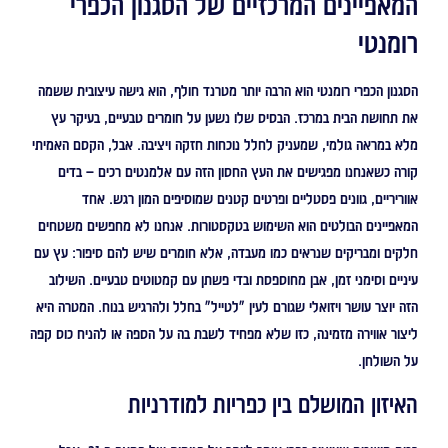
המאפיינים המרכזיים של הסגנון הכפרי
רומנטי
הסגנון הכפרי רומנטי הוא הרבה יותר מטרנד חולף, הוא גישה עיצובית ששמה
את תחושת הבית במרכז. הבסיס שלו נשען על חומרים טבעיים, בעיקר עץ
מלא במראה גולמי, שמעניק לחלל נוכחות חזקה ויציבה. אבל, הקסם האמיתי
קורה כשאנחנו מפגישים את העץ החסון הזה עם אלמנטים רכים – בדים
אווריריים, גוונים פסטליים ופרטים קטנים שמוסיפים המון רגש. אחד
המאפיינים הבולטים הוא השימוש בטקסטורות. אנחנו לא מחפשים משטחים
חלקים ומבריקים שנראים כמו מעבדה, אלא חומרים שיש להם סיפור: עץ עם
עיניים וסימני זמן, אבן מחוספסת ובדי פשתן עם קמטוטים טבעיים. השילוב
הזה יוצר עושר ויזואלי שגורם לעין "לטייל" בחלל ולהרגיש בנוח. המטרה היא
ליצור אווירה מזמינה, כזו שלא מפחיד לשבת בה על הספה או להניח כוס קפה
על השולחן.
האיזון המושלם בין כפריות למודרניות