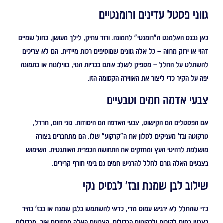
גווני פסטל עדינים ורומנטיים
כאן נכנס האלמנט ה"רומנטי" לתמונה. ורוד עתיק, לילך מעושן, כחול שמיים
דהוי או ירוק מרווה – כל אלה גוונים שמוסיפים רכות מיידית. הם לא צריכים
להשתלט על החלל – מספיק לשלב אותם בכריות הנוי, בווילונות או בתמונה
יפה על הקיר כדי ליצור את האווירה הקסומה הזו.
צבעי אדמה חמים וטבעיים
אם הפסטלים הם הקישוט, צבעי האדמה הם היסודות. גוני חום, חרדל,
טרקוטה ובז' מעניקים לסלון את ה"קרקוע" שלו. הם מתחברים בצורה
מושלמת לרהיטי העץ ומחזקים את התחושה הכפרית האותנטית. השימוש
בצבעים האלה גורם לחלל להרגיש חמים גם בימי חורף קרירים.
שילוב לבן שמנת ובז' לבסיס נקי
כדי שהחלל לא ירגיש עמוס מדי, כדאי להשתמש בלבן שמנת או בבז' בהיר
כצבעי בסיס לקירות ולרהיטים הגדולים. הצבעים האלה מחזירים אור, מגדילים