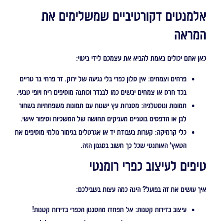
אלמנטים דקורטיביים שמשלימים את
המראה
כאן אתם יכולים באמת להביא את עצמכם לידי ביטוי:
פרחים וצמחים:
אין סלון כפרי בלי נגיעה של ירוק. זר פרחי בר טריים
בכד חרס או צמחים יבשים כמו לבנדר וכותנה מוסיפים ריח ויופי טבעי.
תמונות ונוסטלגיה:
מסגרות עץ ישנות עם תמונות משפחתיות בשחור
לבן או הדפסים בוטניים מעניקים תחושה של המשכיות וסיפור אישי.
כלי קרמיקה:
קערות בעבודת יד או אגרטלים בגימור גולמי מוסיפים את
הטאץ' האותנטי שכל כך חשוב בסגנון הזה.
טיפים לעיצוב כפרי רומנטי
איך עושים את זה בפועל? הינה כמה עצות בשבילכם:
עיצוב בדירות קטנות:
אל תפחדו מהסגנון הכפרי בדירות קטנות!