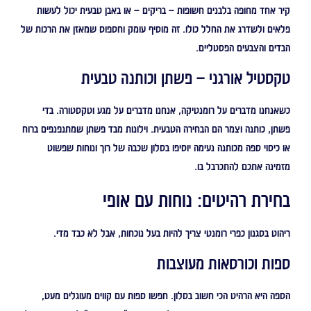
קיר אחד מחופה בלבנים חשופות – בריקים – או באבן טבעית יכול לעשות
פלאים ולשדרג את החלל כולו. זה מוסיף עומק וחספוס שמאזן את הרכות של
הבדים והצבעים הפסטליים.
טקסטיל אורגני – פשתן וכותנה טבעית
כשאנחנו מדברים על רומנטיקה, אנחנו מדברים על מגע וטקסטורה. בדי
פשתן, כותנה וצמר הם הבחירה הטבעית. וילונות מבד פשתן שמתנפנפים ברוח
או כיסוי ספה מכותנה נעימה יוסיפו בסלון שכבה של רוך ונוחות שפשוט
מזמינה אתכם להתכרבל בו.
בחירת רהיטים: נוחות עם אופי
ריהוט בסגנון כפרי רומנטי צריך להיות בעל נוכחות, אבל לא כבד מדי.
ספות וכורסאות מעוצבות
הספה היא הרהיט הכי חשוב בסלון. חפשו ספות עם קווים מעוגלים מעט,