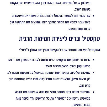
השולחן או על המדפים. האור הצהוב והרך הוא זה שיוצר את הקסם
בשעות הערב.
אור טבעי:
תנו לשמש להיכנס! וילונות בהירים ואווריריים מאפשרים
לאור טבעי למלא את החדר במהלך היום שמעצים את התחושה של
מרחב פתוח ונושם.
טקסטיל ובדים ליצירת חמימות מרבית
הטקסטיל הוא מה שמחבר את כל הקצוות והופך את הסלון ל"ביתי":
כריות נוי:
שחקו עם מרקמים. כרית סרוגה לצד כרית פשתן עם הדפס
פרחוני קטן יוצרת מראה שכבות עשיר.
שמיכות ופליסים:
שמיכת צמר שמונחת ברישול על משענת הספה לא
רק נראית מצוין, אלא גם זמינה תמיד לרגע שבו תרצו להתחמם מול
סרט טוב.
שטיחים:
שטיח גדול מחומר טבעי כמו יוטה או שטיח עם דוגמה
קלאסית עדינה יכול "לאסוף" את כל הרהיטים יחד וליצור פינה
מוגדרת ונעימה.