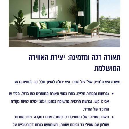
תאורה רכה ומזמינה: יצירת האווירה
המושלמת
תאורה היא ה"מייק אפ" של הבית. היא יכולה להפוך חלל קר לחמים ברגע:
נברשות ומנורות תלייה:
בחרו בגופי תאורה מחומרים כמו ברזל, פליז או
אפילו קש. נברשת מרכזית מרשימה בסגנון וינטג' יכולה להיות נקודת
המוקד של החדר.
תאורת אווירה:
אל תסתפקו רק במנורה אחת בתקרה. פזרו מנורות
שולחן עם אהילי בד בפינות שונות, והשתמשו בנרות דקורטיביים על