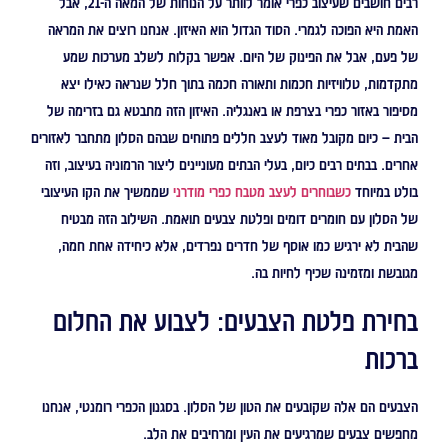
רבים חושבים שעיצוב כפרי אומר לוותר על הנוחות של המאה ה-21, אבל
האמת היא הפוכה לגמרי. הסוד הגדול הוא האיזון. אנחנו רוצים את המראה
של פעם, אבל את הפינוק של היום. אפשר בקלות לשלב מערכות שמע
מתקדמות, טלוויזיות חכמות ותאורה חכמה בתוך חלל שנראה כאילו יצא
מסיפור באזור כפרי בצרפת או באנגליה. האיזון הזה מתבטא גם בזרימה של
הבית – כיום מקובל מאוד לעצב חללים פתוחים שבהם הסלון מתחבר לאזורים
אחרים. בבתים רבים כיום, בעלי הבתים מעוניינים ליצור הרמוניה בעיצוב, וזה
בולט במיוחד
כשבוחרים לעצב מטבח כפרי מודרני
שממשיך את הקו העיצובי
של הסלון עם חומרים דומים ופלטת צבעים תואמת. השילוב הזה מבטיח
שהבית לא ירגיש כמו אוסף של חדרים נפרדים, אלא כיחידה אחת חמה,
מגובשת ומזמינה שכיף לחיות בה.
בחירת פלטת הצבעים: לצבוע את החלום
ברכות
הצבעים הם אלה שקובעים את הטון של הסלון. בסגנון הכפרי רומנטי, אנחנו
מחפשים צבעים שמרגיעים את העין ומרחיבים את הלב.