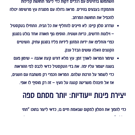
השתמשו ברהיטים עם רגליים דקות כדי ליצור תחושת קלילות
והתמקדו בצבעים בהירים. מראה גדולה עם מסגרת עץ מרשימה יכולה
להכפיל את תחושת המרחב.
שדרוג סלון קיים:
לא חייבים להחליף את כל הבית. התחילו בטקסטיל
– וילונות חדשים, כריות ושטיח. הוסיפו גוף תאורה אחד בולט בסגנון
כפרי והחליפו את ידיות המזנון לידיות פליז בסגנון עתיק. השינויים
הקטנים האלה עושים הבדל ענק.
שימור המראה לאורך זמן:
עץ מלא דורש קצת אהבה – שימון פעם
בשנה ישמור עליו יפה. את בדי הטקסטיל כדאי לכבס לפי ההוראות
כדי לשמור על הרכות שלהם. המראה הכפרי רק משתבח עם השנים,
אז אל תיבהלו משריטה קטנה על העץ – זה רק מוסיף לו אופי.
יצירת פינות ייעודיות: יותר מסתם ספה
כדי להפוך את הסלון למקום שבאמת חיים בו, כדאי ליצור בתוכו "תתי
חללים". פינת קריאה קטנה עם כורסה נוחה ומנורה עומדת, או אפילו פינה עם
שולחן קטן לכתיבה, מוסיפות המון עניין. זה גורם לסלון להרגיש גדול
ופונקציונלי יותר ומאפשר לכל אחד מבני הבית למצוא את הפינה השקטה