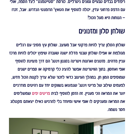
ריפודים בבדים טבעיים וגוונים ניטרליים. כורסת "סטייטמנט" לצד הספה, אולי
עם הדפס פרחוני עדין, יכולה להוסיף את הטאץ' הרומנטי הנדרש. אבל, זכרו
– הנוחות היא מעל הכול!
שולחן סלון ומזנונים
שולחן הסלון צריך להיות פרקטי אבל מעוצב. שולחן עץ מסיבי עם רגליים
מגולפות או אפילו שולחן שבנוי מדלת ישנה שעברה שיפוץ יכולים להיות מרכז
עניין מדהים. מזנונים וארונות ויטרינה בסגנון וינטג' הם דרך מצוינת להוסיף
אופי ואחסון. בתוך הוויטרינות אפשר להציג כלי קרמיקה או ספרים ישנים
שמוסיפים המון חן. במהלך העיצוב כדאי לזכור שלא צריך לקנות הכול חדש,
לפעמים שילוב של פריטי וינטג' שנמצאו בשווקים יחד עם רהיטים מודרניים
יוצר את המראה הכי מעניין. זה הזמן להוסיף לבית
פריטים יפים
שמשלימים
את המראה ומעניקים לו אופי אישי ומיוחד בלי להרגיש כאילו יצאתם מקטלוג
חסר נשמה.