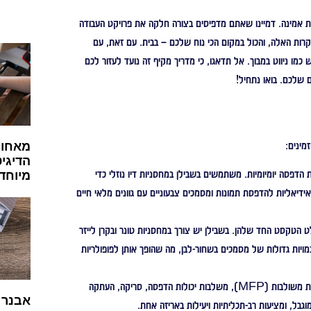
ת אמינה. דמיינו שאתם מדפיסים בצורה חלקה את פרויקט העבודה
ות האלה, והכול במקום הכי נוח שלכם – בבית. עם זאת, עם
ו ניווט במבוך. אל תדאגו, כי מדריך מקיף זה נועד לעזור לכם
שלכם. בואו נתחיל!
מאחור
מינים:
הדיגיט
הדפסה יומיומיות. משתמשים בשבילן במחסניות דיו נוזלי כדי
מיוחד
ידיאליות להדפסת תמונות ומסמכים צבעוניים עם גוונים מלאי חיים
ט הטקסט החד שלהן. בשבילן יש צורך במחסניות טונר ובקרן לייזר
מויות גדולות של מסמכים בשחור-לבן, מה שהופך אותן לפופולריות
מדפסות All-in-One, הידועות גם בשם מדפסות משולבות (MFP), משלבות יכולות הדפסה, סריקה, העתקה
אבנר ה
ל, ומציעות רב-תכליתיות ויעילות באריזה אחת.