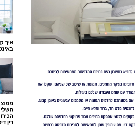
איך קו
באינט
ש להביא בחשבון בעת בחירת המדפסות המתאימות לביתכם:
תדפיסו בעיקר מסמכים, תמונות או שילוב של שניהם. שקלו את
ודד עם עומס העבודה שלכם ביעילות.
ם בכוונתכם להדפיס תמונות או מסמכים צבעוניים באופן קבוע.
ממוצר
להבטיח פלט חד, ברור ומלא חיים.
השלישי
הכירו 
וקים לזמני אספקה מהירים עבור פרויקטי ההדפסה שלכם.
דין די
רקת דיו, מה שהופך אותן למתאימות לסביבות הדפסה בכמויות