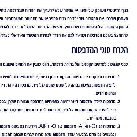
בנוף הדיגיטלי השוקק של ימינו, אי אפשר שלא להעריך את הנוחות שבמדפסת ביתי
האחרון שלכם, את המטלות של ילדיכם בבית הספר או את התמונות המשפחתיות היקר
המגוון המסחרר של האפשרויות שם בחוץ, מציאת המדפסת המושלמת יכולה להרגיש כמ
להתמצא בעולם המדפסות ולהאיר לכם את הדרך לבחירת המכשיר האידיאלי לצרכים 
הכרת סוגי המדפסות
לפני שנצלול לפרטים הקטנים של בחירת מדפסת, חיוני להבין את הסוגים השונים הז
מדפסות הזרקת דיו:
מדפסות הזרקת דיו הן רב-תכליתיות ומתאימות למשימות 
להפיק הדפסות באיכות גבוהה על סוגים שונים של נייר. מדפסות הזרקת דיו א
ופרטים חדים.
מדפסות לייזר:
מדפסות לייזר ידועות במהירויות ההדפסה הגבוהות שלהן ובפל
כדי להעביר טקסט ותמונות על נייר. מדפסות לייזר חסכוניות יותר להדפסת כ
בסביבות משרדיות.
מדפסות All-in-One:
ולפעמים גם פקס במכשיר אחד. מדפסות אלה נוחות לבתים שבהם המקום מוגב