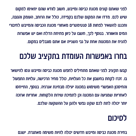
לפני שאתם קונים מכונת כביסה ומייבש, חשוב לוודא שהם יתאימו למקום
שיש לכם. מדדו את המקום שלכם בקפידה, כולל את הרוחב, העומק והגובה,
ותכננו להשאיר לפחות 18 סנטימטרים מאחורי מכונת הכביסה והמייבש לחיבורי
המים והאוורור. בנוסף לכך, חשבו על כיוון פתיחת הדלת ואם יש אפשרות
להניח את המכונות אחת על גבי השנייה אם אתם מוגבלים במקום.
בחרו באפשרות העומדת בתקציב שלכם
קבעו תקציב לפני שאתם מתחילים לחפש מכונת כביסה ומייבש ונסו להישאר
בו. זכרו לקחת בחשבון את כל העלויות, כולל מחיר הרכישה, עלויות התפעול
והחיסכון האפשרי משימוש במכונה יעילה מבחינת אנרגיה. בנוסף, התייחסו
לאחריות שמגיעה עם המכונה וכן לתמיכת שירות הלקוחות. אחריות ארוכה
יותר יכולה לתת לכם שקט נפשי ולהגן על ההשקעה שלכם.
לסיכום
בחירת מכונת כביסה ומייבש חדשים יכולה להיות משימה מאתגרת. ישנם