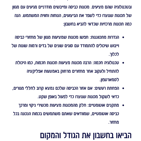
ובטכנולוגיה שהם מציעים. מכונות כביסה ומייבשים מודרניים מגיעים עם מגוון
של תכונות שנוצרו כדי לשפר את הביצועים, הנוחות וחווית המשתמש. הנה
כמה תכונות מרכזיות שכדאי להביא בחשבון:
הגדרות מתכווננות:
חפשו מכונות שמציעות מגוון של מחזורי כביסה
וייבוש שיכולים להתמודד עם סוגים שונים של בדים ורמות שונות של
לכלוך.
טכנולוגיה חכמה:
הרבה מכונות מציעות תכונות חכמות, כמו היכולת
להתחיל ולעקוב אחר מחזורים מרחוק באמצעות אפליקציה
לסמארטפון.
הפחתת רעשים:
אם אזור הכביסה שלכם נמצא קרוב לחללי מגורים,
כדאי לשקול מכונות שנוצרו כדי לפעול באופן שקט.
מתקנים אוטומטיים:
חלק מהמכונות מציעות מכשירי ניקוי ומרכך
כביסה אוטומטיים, שמוודאים שאתם משתמשים בכמות הנכונה בכל
מחזור.
הביאו בחשבון את הגודל והמקום