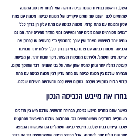
השלב הראשון בבחירת מכונת כביסה חדשה הוא לבחור את סוג המכונה
שמתאים לכם. ישנם שני סוגים עיקריים של מכונות כביסה: מכונות עם פתח
עליון ומכונות עם פתח קדמי. מכונות כביסה עם פתח עליון הן בדרך כלל
דגמים מסורתיים שהם זולים יותר ומציעים זמני מחזור מהירים יותר. הם גם
נוחים יותר לשימוש מאחר ואין צורך להתכופף כדי להעמיס או לפרוק את
הכביסה. מכונות כביסה עם פתח קדמי הן בדרך כלל יעילות יותר מבחינת
צריכת מים וחשמל, ולעיתים מספקות תוצאות ניקוי טובות יותר. הן מציעות
קיבולת גדולה יותר וניתן להניח אותן אחת על גבי השנייה, דבר שחוסך מקום.
הבחירה שלכם בין מכונת כביסה עם פתח עליון לבין מכונת כביסה עם פתח
קדמי תלויה בתקציב שלכם, במקום שיש לכם ובהעדפות היעילות שלכם.
בחרו את מייבש הכביסה הנכון
כאשר אתם בוחרים מייבש כביסה, הבחירה הראשית שלכם היא בין מודלים
חשמליים למודלים שמשתמשים בגז. ההחלטה שלכם תתאפשר מהתקנים
שכבר קיימים בבית שלכם. מייבשי כביסה חשמליים הם האפשרות הנפוצה
יותר והם קלים יותר להתקנה, אבל מייבשי כביסה שמשתמשים בגז הם בדרך