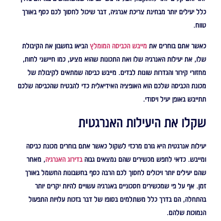
כלל יעילים יותר מבחינת צריכת אנרגיה, דבר שיכול לחסוך לכם כסף באורך
טווח.
כאשר אתם בוחרים את
מייבש הכביסה המומלץ
הביאו בחשבון את הקיבולת
שלו, את יעילות האנרגיה שלו ואת התכונות שהוא מציע, כמו חיישני לחות,
מחזורי קירור והגדרות שונות לבדים. מייבש כביסה שמתאים לקיבולת של
מכונת הכביסה שלכם הוא האופציה האידיאלית כדי להבטיח שהכביסה שלכם
תתייבש באופן יעיל ויסודי.
שקלו את היעילות האנרגטית
יעילות אנרגטית היא גורם מרכזי לשקול כאשר אתם בוחרים מכונת כביסה
ומייבש. כדאי לחפש מכשירים שהם נמצאים גבוה
בדירוג האנרגיה
, מאחר
שהם יעילים יותר ויכולים לחסוך לכם הרבה כסף בחשבונות החשמל באורך
זמן. אף על פי שמכשירים חסכוניים באנרגיה עשויים להיות יקרים יותר
בהתחלה, הם בדרך כלל משתלמים בסופו של דבר בזכות עלויות התפעול
הנמוכות שלהם.