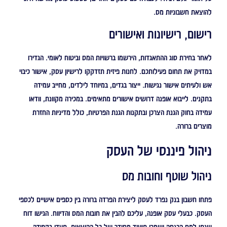
להוצאת חשבוניות מס.
רישום, רישיונות ואישורים
לאחר בחירת סוג ההתאגדות, הירשמו ברשויות המס וביטוח לאומי. הגדירו
במדויק את תחום פעילותכם. לחנות פיזית תזדקקו לרישיון עסק, אישור כיבוי
אש ולעיתים אישור נגישות. ייצור בגדים, במיוחד לילדים, מחייב עמידה
בתקנים. לייבוא אופנה דרושים אישורים מתאימים. במכירה מקוונת, וודאו
עמידה בחוק הגנת הצרכן ובתקנות הגנת הפרטיות, כולל מדיניות החזרת
מוצרים ברורה.
ניהול פיננסי של העסק
ניהול שוטף וחובות מס
פתחו חשבון בנק נפרד לעסק ליצירת הפרדה ברורה בין כספים אישיים לכספי
העסק. כבעלי עסק אופנה, עליכם להבין את חובות המס והדיווח. הגישו דוח
שנתי למס הכנסה ושמרו תיעוד מסודר של כל ההוצאות. תעדו בקפידה