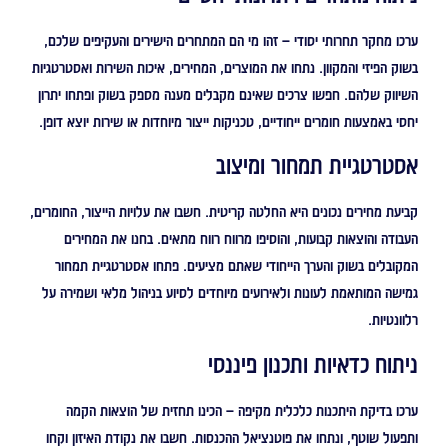
ערכו מחקר תחרותי יסודי – זהו מי הם המתחרים הישירים והעקיפים שלכם,
בשוק הפיזי והמקוון. נתחו את המוצרים, המחירים, איכות השירות ואסטרטגיות
השיווק שלהם. חפשו צרכים שאינם מקבלים מענה מספק בשוק ופתחו יתרון
יחסי באמצעות חומרים ייחודיים, טכניקות ייצור מיוחדות או שירות יוצא דופן.
אסטרטגיית תמחור ומיצוב
קביעת מחירים נכונים היא החלטה קריטית. חשבו את עלויות הייצור, החומרים,
העבודה והוצאות קבועות, והוסיפו מרווח רווח מתאים. בחנו את המחירים
המקובלים בשוק והערך הייחודי שאתם מציעים. פתחו אסטרטגיית תמחור
גמישה המותאמת לעונות ולאירועים מיוחדים לסיוע בניהול מלאי ושמירה על
רלוונטיות.
ניתוח כדאיות ותכנון פיננסי
ערכו בדיקת היתכנות כלכלית מקיפה – הכינו תחזית של הוצאות הקמה
ותפעול שוטף, ונתחו את פוטנציאל ההכנסות. חשבו את נקודת האיזון וקחו