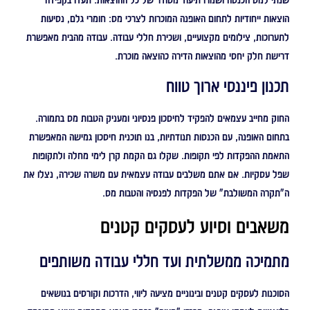
הוצאות ייחודיות לתחום האופנה המוכרות לצרכי מס: חומרי גלם, נסיעות
לתערוכות, צילומים מקצועיים, ושכירת חללי עבודה. עבודה מהבית מאפשרת
דרישת חלק יחסי מהוצאות הדירה כהוצאה מוכרת.
תכנון פיננסי ארוך טווח
החוק מחייב עצמאים להפקיד לחיסכון פנסיוני ומעניק הטבות מס בתמורה.
בתחום האופנה, עם הכנסות תנודתיות, בנו תוכנית חיסכון גמישה המאפשרת
התאמת ההפקדות לפי תקופות. שקלו גם הקמת קרן לימי מחלה ולתקופות
שפל עסקיות. אם אתם משלבים עבודה עצמאית עם משרה שכירה, נצלו את
ה"תקרה המשולבת" של הפקדות לפנסיה והטבות מס.
משאבים וסיוע לעסקים קטנים
מתמיכה ממשלתית ועד חללי עבודה משותפים
הסוכנות לעסקים קטנים ובינוניים מציעה ליווי, הדרכות וקורסים בנושאים