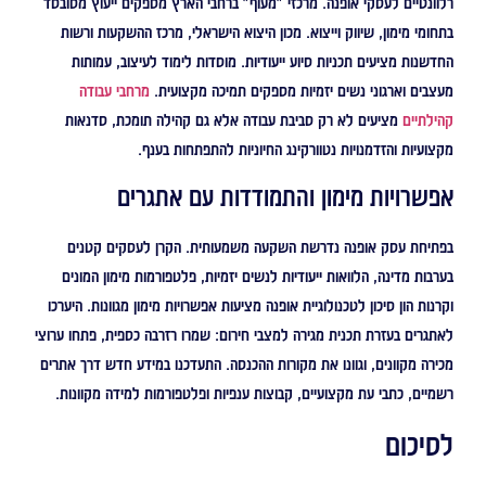
רלוונטיים לעסקי אופנה. מרכזי "מעוף" ברחבי הארץ מספקים ייעוץ מסובסד
בתחומי מימון, שיווק וייצוא. מכון היצוא הישראלי, מרכז ההשקעות ורשות
החדשנות מציעים תכניות סיוע ייעודיות. מוסדות לימוד לעיצוב, עמותות
מעצבים וארגוני נשים יזמיות מספקים תמיכה מקצועית.
מרחבי עבודה
קהילתיים
מציעים לא רק סביבת עבודה אלא גם קהילה תומכת, סדנאות
מקצועיות והזדמנויות נטוורקינג החיוניות להתפתחות בענף.
אפשרויות מימון והתמודדות עם אתגרים
בפתיחת עסק אופנה נדרשת השקעה משמעותית. הקרן לעסקים קטנים
בערבות מדינה, הלוואות ייעודיות לנשים יזמיות, פלטפורמות מימון המונים
וקרנות הון סיכון לטכנולוגיית אופנה מציעות אפשרויות מימון מגוונות. היערכו
לאתגרים בעזרת תכנית מגירה למצבי חירום: שמרו רזרבה כספית, פתחו ערוצי
מכירה מקוונים, וגוונו את מקורות ההכנסה. התעדכנו במידע חדש דרך אתרים
רשמיים, כתבי עת מקצועיים, קבוצות ענפיות ופלטפורמות למידה מקוונות.
לסיכום