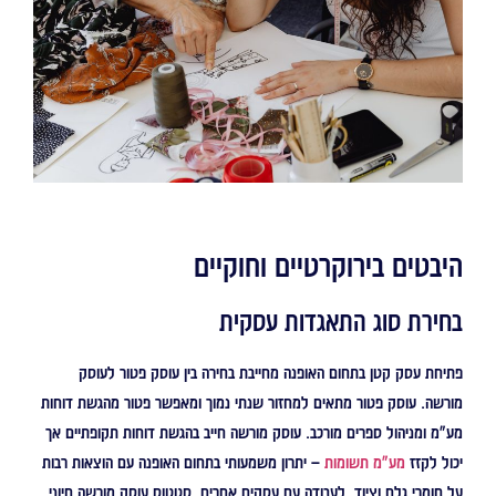
היבטים בירוקרטיים וחוקיים
בחירת סוג התאגדות עסקית
פתיחת עסק קטן בתחום האופנה מחייבת בחירה בין עוסק פטור לעוסק
מורשה. עוסק פטור מתאים למחזור שנתי נמוך ומאפשר פטור מהגשת דוחות
מע"מ ומניהול ספרים מורכב. עוסק מורשה חייב בהגשת דוחות תקופתיים אך
יכול לקזז
מע"מ תשומות
– יתרון משמעותי בתחום האופנה עם הוצאות רבות
על חומרי גלם וציוד. לעבודה עם עסקים אחרים, סטטוס עוסק מורשה חיוני