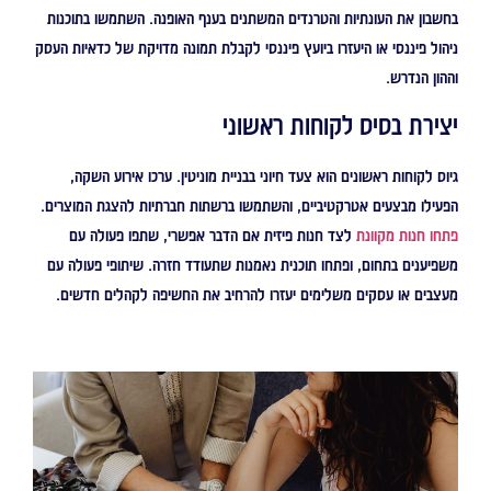
בחשבון את העונתיות והטרנדים המשתנים בענף האופנה. השתמשו בתוכנות
ניהול פיננסי או היעזרו ביועץ פיננסי לקבלת תמונה מדויקת של כדאיות העסק
וההון הנדרש.
יצירת בסיס לקוחות ראשוני
גיוס לקוחות ראשונים הוא צעד חיוני בבניית מוניטין. ערכו אירוע השקה,
הפעילו מבצעים אטרקטיביים, והשתמשו ברשתות חברתיות להצגת המוצרים.
פתחו חנות מקוונת
לצד חנות פיזית אם הדבר אפשרי, שתפו פעולה עם
משפיענים בתחום, ופתחו תוכנית נאמנות שתעודד חזרה. שיתופי פעולה עם
מעצבים או עסקים משלימים יעזרו להרחיב את החשיפה לקהלים חדשים.