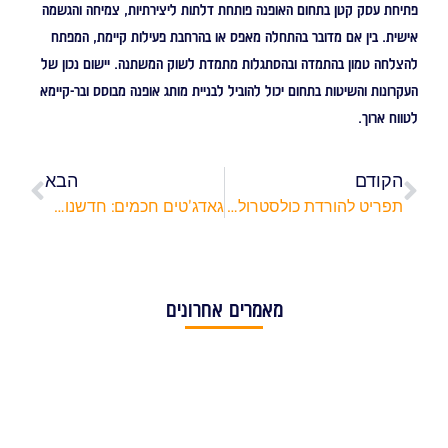
פתיחת עסק קטן בתחום האופנה פותחת דלתות ליצירתיות, צמיחה והגשמה
אישית. בין אם מדובר בהתחלה מאפס או בהרחבת פעילות קיימת, המפתח
להצלחה טמון בהתמדה ובהסתגלות מתמדת לשוק המשתנה. יישום נכון של
העקרונות והשיטות בתחום יכול להוביל לבניית מותג אופנה מבוסס ובר-קיימא
לטווח ארוך.
הקודם
הבא
תפריט להורדת כולסטרול: המאכלים שישפרו את הבריאות שלכם
גאדג'טים חכמים: חדשנות טכנולוגית שאפשר להכניס לשגרה
מאמרים אחרונים