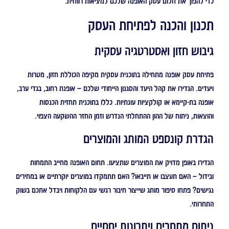
כדי להפוך את חלום עסק האופנה שלכם למציאות רווחית.
תכנון והכנה לפתיחת העסק
גיבוש חזון ואסטרטגיה עסקית
פתיחת עסק אופנה מתחילה בתוכנית עסקית מקיפה הכוללת חזון, מטרות
ויעדים. הגדירו את קהל היעד והסגנון הייחודי שלכם – אופנת רחוב, בגדי ערב,
אופנה בת-קיימא או קולקציות עונתיות. כללו בתוכנית תחזית הכנסות
והוצאות, ניתוח של ההון ההתחלתי הנדרש וזמן החזר ההשקעה הצפוי.
הגדרת קונספט המותג והמוצרים
הגדירו באופן מדויק את המוצרים שתציעו. תחום האופנה מחייב התמחות
ובידול – האם תעצבו או תייבאו? האם תתמקדו במוצרים יוקרתיים או במחירים
נגישים? פתחו סיפור מותג שייצור חיבור רגשי עם הלקוחות ויבדל אתכם בשוק
התחרותי.
ניתוח מתחרים ויתרונות יחסיים